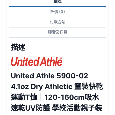
描述
運
動
評價 (0)
T
恤
付款方法
｜
運費及送貨
120-
160cm
描述
吸
水
速
乾
United Athle 5900-02
UV
防
4.1oz Dry Athletic 童裝快乾
護
運動T恤｜120-160cm吸水
學
校
速乾UV防護 學校活動親子裝
活