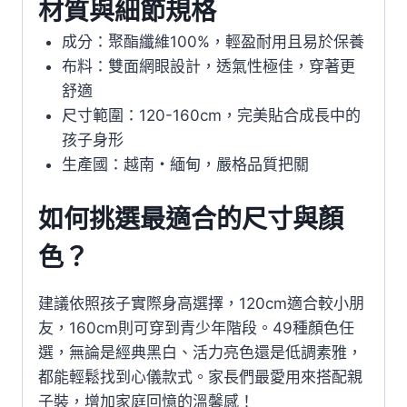
材質與細節規格
成分：聚酯纖維100%，輕盈耐用且易於保養
布料：雙面網眼設計，透氣性極佳，穿著更
舒適
尺寸範圍：120-160cm，完美貼合成長中的
孩子身形
生產國：越南・緬甸，嚴格品質把關
如何挑選最適合的尺寸與顏
色？
建議依照孩子實際身高選擇，120cm適合較小朋
友，160cm則可穿到青少年階段。49種顏色任
選，無論是經典黑白、活力亮色還是低調素雅，
都能輕鬆找到心儀款式。家長們最愛用來搭配親
子裝，增加家庭回憶的溫馨感！