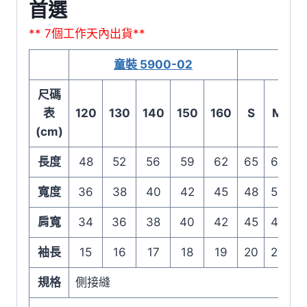
首選
動
親
** 7個工作天內出貨**
子
童裝 5900-02
裝
首
尺碼
選
表
120
130
140
150
160
S
M
數
(cm)
量
長度
48
52
56
59
62
65
68
7
寬度
36
38
40
42
45
48
51
5
肩寬
34
36
38
40
42
45
47
4
袖長
15
16
17
18
19
20
21
2
規格
側接縫