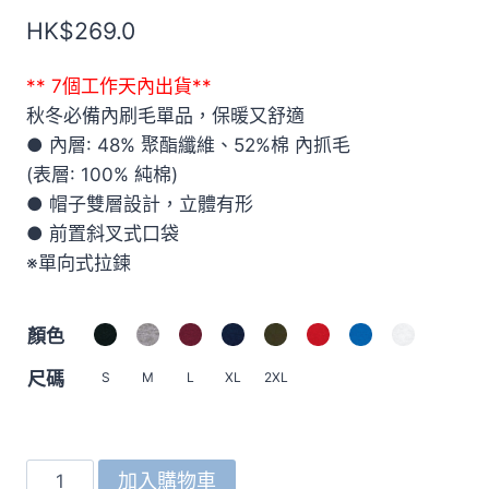
HK$
269.0
** 7個工作天內出貨**
秋冬必備內刷毛單品，保暖又舒適
● 內層: 48% 聚酯纖維、52%棉 內抓毛
(表層: 100% 純棉)
● 帽子雙層設計，立體有形
● 前置斜叉式口袋
※單向式拉鍊
顏色
尺碼
S
M
L
XL
2XL
5620
加入購物車