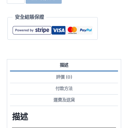
10.0oz
T/C
安全結賬保證
抓
毛
連
帽
拉
鍊
描述
衞
衣
評價 (0)
數
量
付款方法
運費及送貨
描述