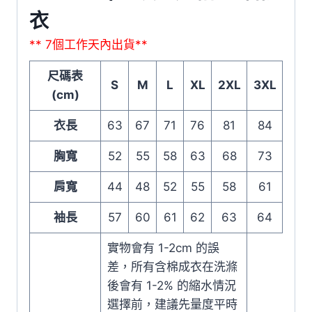
衣
** 7個工作天內出貨**
尺碼表
S
M
L
XL
2XL
3XL
(cm)
衣長
63
67
71
76
81
84
胸寬
52
55
58
63
68
73
肩寬
44
48
52
55
58
61
袖長
57
60
61
62
63
64
實物會有 1-2cm 的誤
差，所有含棉成衣在洗滌
後會有 1-2% 的縮水情況
選擇前，建議先量度平時