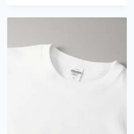
範
圍：
HK$89.0
到
HK$119.0