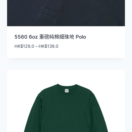
5560 6oz 重磅純棉細珠地 Polo
價
HK$
129.0
–
HK$
139.0
格
範
圍：
HK$129.0
到
HK$139.0