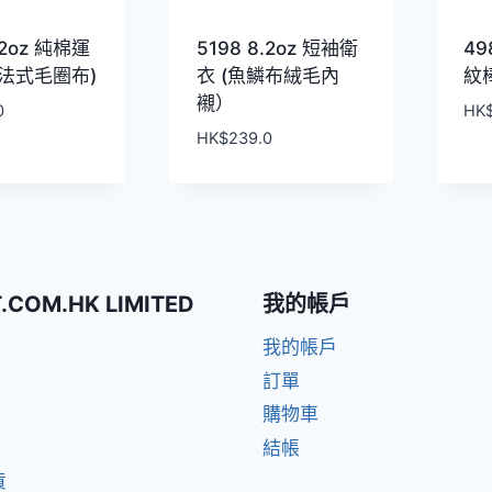
.2oz 純棉運
5198 8.2oz 短袖衛
49
(法式毛圈布)
衣 (魚鱗布絨毛內
紋
襯）
0
HK
HK$
239.0
T.COM.HK LIMITED
我的帳戶
我的帳戶
訂單
購物車
結帳
貨