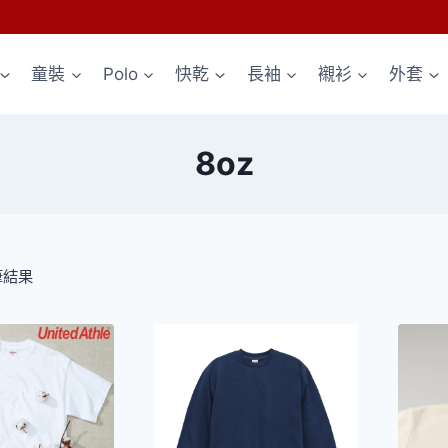
童裝
Polo
快乾
長袖
襯衫
外套
8oz
依
筆結果
熱
銷
度
排
序