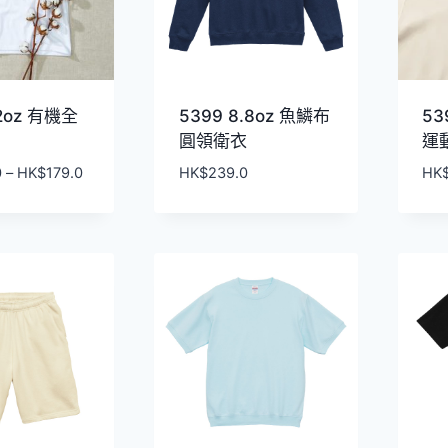
.2oz 有機全
5399 8.8oz 魚鱗布
53
圓領衛衣
運
價
0
–
HK$
179.0
HK$
239.0
HK
格
範
圍：
HK$159.0
到
HK$179.0