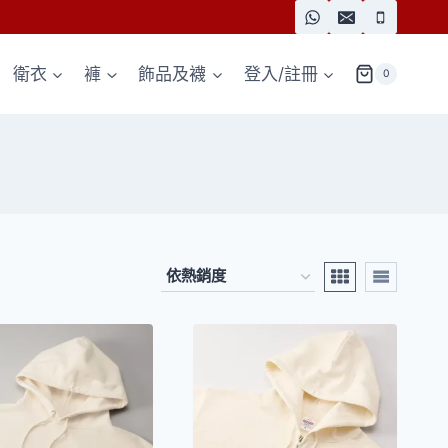
衛衣
褲
飾品及襪
登入/註冊
0