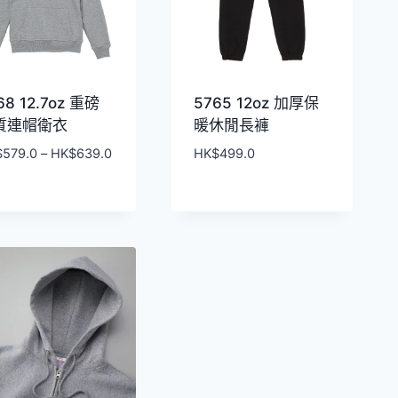
68 12.7oz 重磅
5765 12oz 加厚保
質連帽衛衣
暖休閒長褲
價
$
579.0
–
HK$
639.0
HK$
499.0
格
範
圍：
HK$579.0
到
HK$639.0