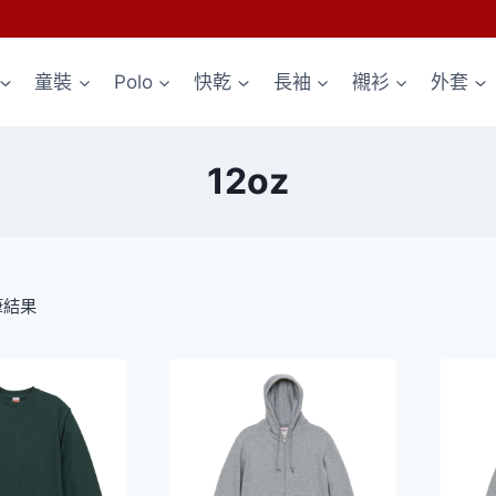
童裝
Polo
快乾
長袖
襯衫
外套
12oz
依
筆結果
熱
銷
度
排
序