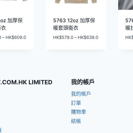
12oz 加厚保
5763 12oz 加厚保
57
衛衣
暖套頭衛衣
暖
價
價
0
–
HK$
609.0
HK$
579.0
–
HK$
639.0
HK
格
格
範
範
圍：
圍：
HK$549.0
HK$579.0
到
到
HK$609.0
HK$639.0
T.COM.HK LIMITED
我的帳戶
我的帳戶
訂單
購物車
結帳
貨