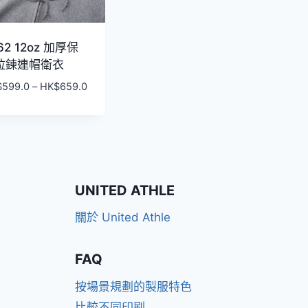
62 12oz 加厚保
拉鍊連帽衛衣
價
$
599.0
–
HK$
659.0
格
範
圍：
HK$599.0
到
HK$659.0
UNITED ATHLE
關於 United Athle
FAQ
按場景規劃的製服特色
比較不同印刷