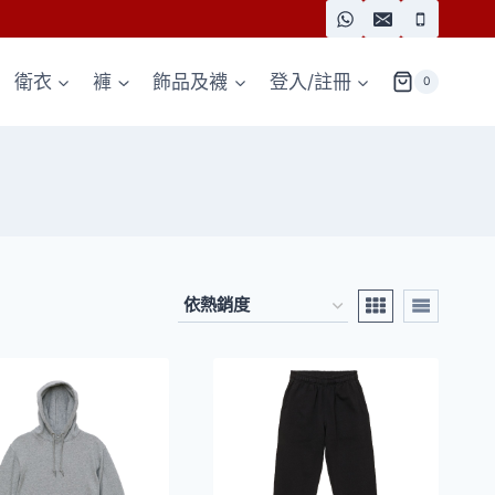
衛衣
褲
飾品及襪
登入/註冊
0