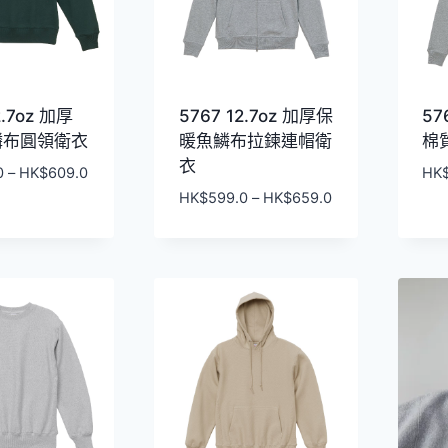
2.7oz 加厚
5767 12.7oz 加厚保
57
鱗布圓領衛衣
暖魚鱗布拉鍊連帽衛
棉
衣
價
0
–
HK$
609.0
HK
格
價
HK$
599.0
–
HK$
659.0
範
格
圍：
範
HK$549.0
圍：
到
HK$599.0
HK$609.0
到
HK$659.0