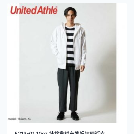
5213-01 10oz 純棉魚鱗布連帽拉鍊衛衣