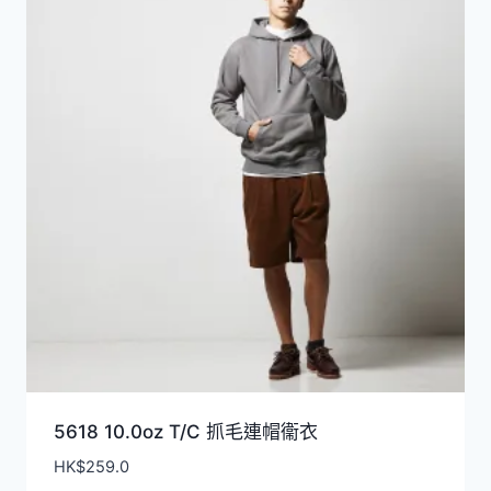
排
序
5618 10.0oz T/C 抓毛連帽衞衣
HK$
259.0