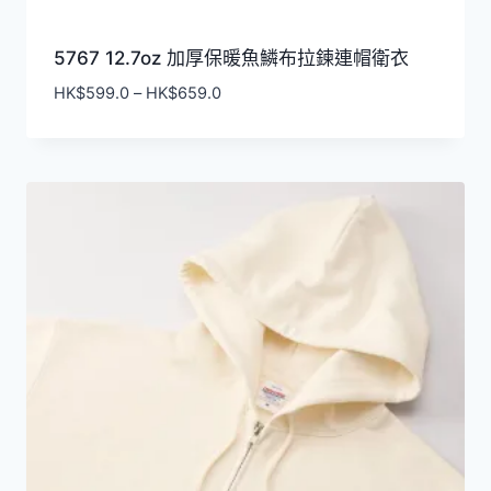
5767 12.7oz 加厚保暖魚鱗布拉鍊連帽衛衣
價
HK$
599.0
–
HK$
659.0
格
範
圍：
HK$599.0
到
HK$659.0