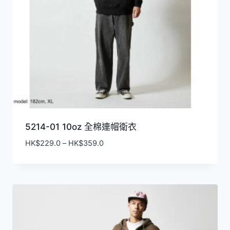
5214-01 10oz 全棉連帽衛衣
價
HK$
229.0
–
HK$
359.0
格
範
圍：
HK$229.0
到
HK$359.0