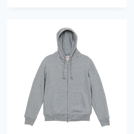
格
範
圍：
HK$549.0
到
HK$609.0