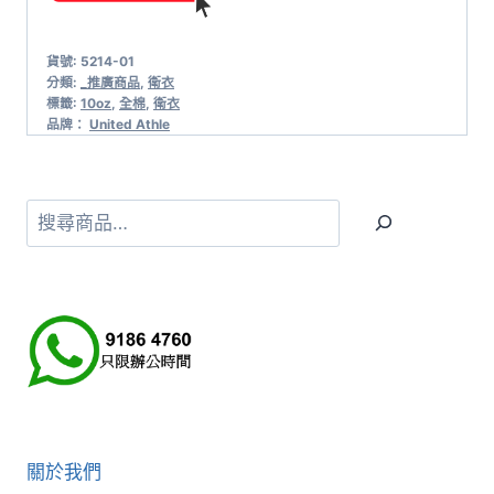
貨號:
5214-01
分類:
_推廣商品
,
衛衣
標籤:
10oz
,
全棉
,
衛衣
品牌：
United Athle
搜
尋
關於我們