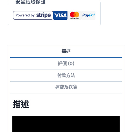
安全結賬保證
全
棉
連
帽
衛
衣
描述
數
量
評價 (0)
付款方法
運費及送貨
描述