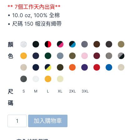
格
** 7個工作天內出貨**
範
• 10.0 oz, 100% 全棉
圍：
• 尺碼 150 帽沒有繩帶
HK$229.0
到
顏
HK$359.0
色
尺
S
M
L
XL
2XL
3XL
碼
5214-
加入購物車
01
10oz