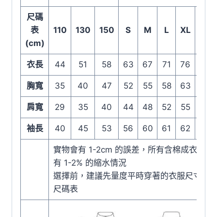
尺碼
表
110
130
150
S
M
L
XL
2XL
(cm)
衣長
44
51
58
63
67
71
76
81
胸寬
35
40
47
52
55
58
63
68
肩寬
29
35
40
44
48
52
55
58
袖長
40
45
53
56
60
61
62
63
實物會有 1-2cm 的誤差，所有含棉成衣在洗
有 1-2% 的縮水情況
選擇前，建議先量度平時穿著的衣服尺寸，
尺碼表