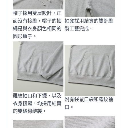
帽子採用雙層設計，正
面沒有接縫，帽子的抽
袖窿採用結實的雙針縫
繩是與衣身顏色相同的
製工藝完成。
圓形繩子。
羅紋袖口和下擺，以及
附有袋鼠口袋和羅紋袖
衣身接縫，均採用結實
口。
的雙縫線縫製。