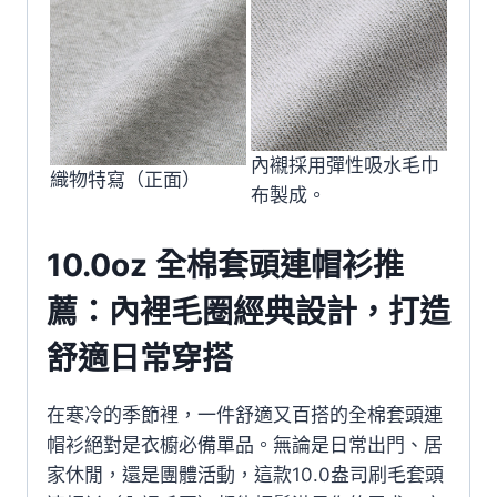
內襯採用彈性吸水毛巾
織物特寫（正面）
布製成。
10.0oz 全棉套頭連帽衫推
薦：內裡毛圈經典設計，打造
舒適日常穿搭
在寒冷的季節裡，一件舒適又百搭的全棉套頭連
帽衫絕對是衣櫥必備單品。無論是日常出門、居
家休閒，還是團體活動，這款10.0盎司刷毛套頭