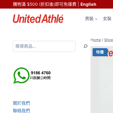
Skip
購物滿 $500 (折扣後)即可免運費
|
English
to
content
男裝
女裝
Home
/
Sho
搜
尋
特價
關於我們
聯絡我們