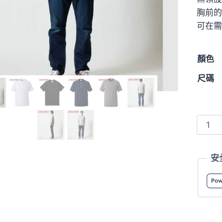
胸前的
可在需
顏色
尺碼
5004
5.6oz
短
安
袖
亨
利
領
T