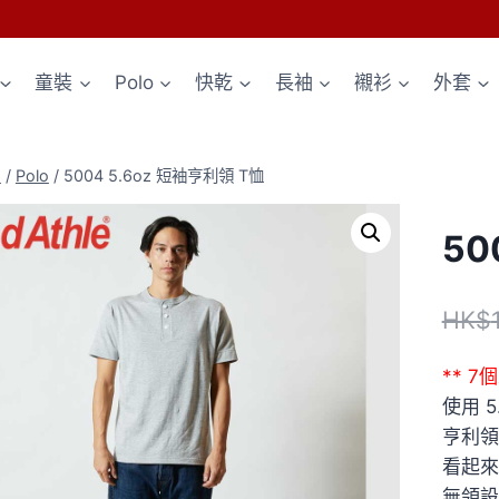
童裝
Polo
快乾
長袖
襯衫
外套
p
/
Polo
/
5004 5.6oz 短袖亨利領 T恤
50
HK$
** 
使用 
亨利領
看起來
無領設