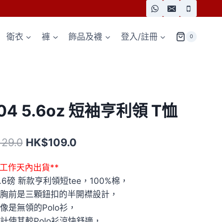
衛衣
褲
飾品及襪
登入/註冊
0
04 5.6oz 短袖亨利領 T恤
原
目
129.0
HK$
109.0
始
前
7個工作天內出貨**
價
價
5.6磅 新款亨利領短tee，100%棉，
格：
格：
胸前是三顆鈕扣的半開襟設計，
HK$129.0。
HK$109.0。
像是無領的Polo衫，
計使其較Polo衫涼快舒適，