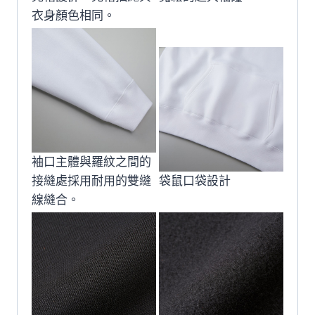
衣身顏色相同。
袖口主體與羅紋之間的
接縫處採用耐用的雙縫
袋鼠口袋設計
線縫合。