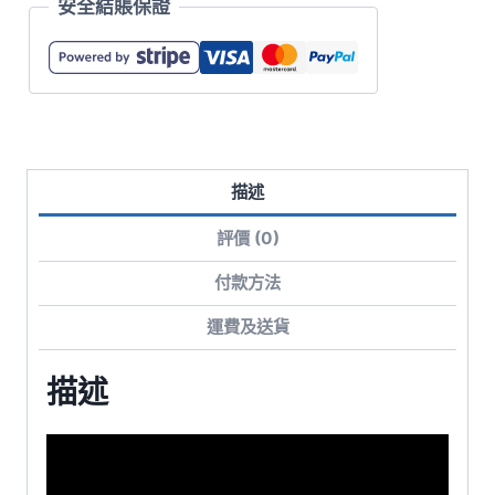
安全結賬保證
寬
版
落
肩
抓
毛
描述
連
帽
評價 (0)
衞
衣
付款方法
數
運費及送貨
量
描述