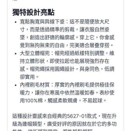
獨特設計亮點
寬鬆胸寬與肩線下垂：這不是隨便放大尺
寸，而是透過精準的剪裁，讓衣服自然垂
墜，創造出舒適的輪廓感。穿上它，你會感
覺到無拘無束的自由，完美適合層疊穿搭。
大型立體帽兜：帽兜經過紙樣特別調整，維
持立體形狀，即使拉起也能展現強烈存在
感。帽兜繩採用圓繩設計，與身同色，低調
卻實用。
內裡刷毛材質：厚實的內裡刷毛提供極佳保
暖力，讓你在寒風中依然溫暖如春。表紗使
用100%棉，觸感柔軟親膚，不易起球。
這種設計靈感來自經典的5627-01款式，現在升
級為連帽類型，廣受好評的原因就在於它的多功