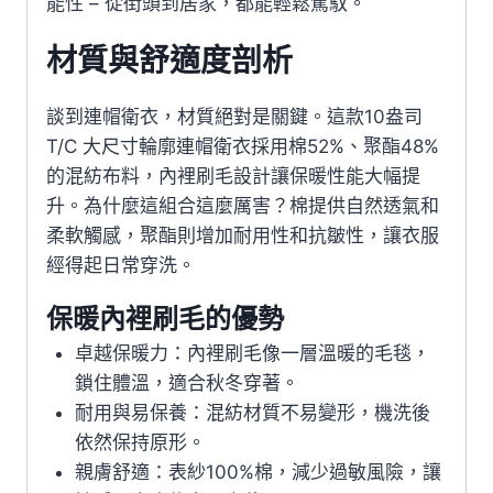
能性 – 從街頭到居家，都能輕鬆駕馭。
材質與舒適度剖析
談到連帽衛衣，材質絕對是關鍵。這款10盎司
T/C 大尺寸輪廓連帽衛衣採用棉52%、聚酯48%
的混紡布料，內裡刷毛設計讓保暖性能大幅提
升。為什麼這組合這麼厲害？棉提供自然透氣和
柔軟觸感，聚酯則增加耐用性和抗皺性，讓衣服
經得起日常穿洗。
保暖內裡刷毛的優勢
卓越保暖力：內裡刷毛像一層溫暖的毛毯，
鎖住體溫，適合秋冬穿著。
耐用與易保養：混紡材質不易變形，機洗後
依然保持原形。
親膚舒適：表紗100%棉，減少過敏風險，讓