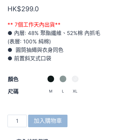
HK$
299.0
** 7個工作天內出貨**
● 內層: 48% 聚酯纖維、52%棉 內抓毛
(表層: 100% 純棉)
● 圓筒抽繩與衣身同色
● 前置斜叉式口袋
顏色
尺碼
M
L
XL
5631
加入購物車
10oz
T/C