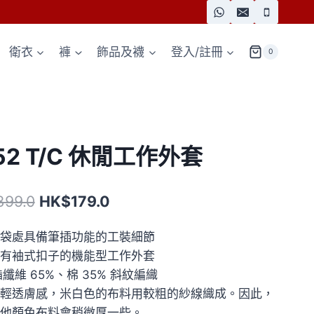
衛衣
褲
飾品及襪
登入/註冊
0
52 T/C 休閒工作外套
原
目
399.0
HK$
179.0
始
前
袋處具備筆插功能的工裝細節
價
價
有袖式扣子的機能型工作外套
格：
格：
酯纖維 65%、棉 35% 斜紋編織
HK$399.0。
HK$179.0。
輕透膚感，米白色的布料用較粗的紗線織成。因此，
他顏色布料會稍微厚一些。