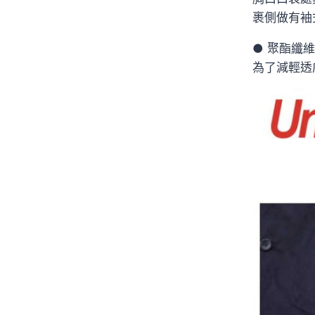
裹側做有袖
● 聚酯纖維
為了減輕透