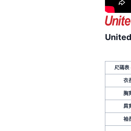
Unite
尺碼表 
衣
胸
肩
袖