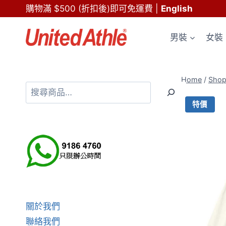
Skip
購物滿 $500 (折扣後)即可免運費
|
English
to
content
男裝
女裝
Home
/
Sho
搜
尋
特價
關於我們
聯絡我們