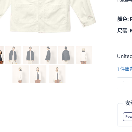
顏色: R
尺碼: 
United
1 件庫
7452
T/C
休
安
閒
工
作
外