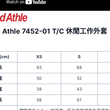
d Athle 7452-01 T/C 休閒工作外套
(cm)
XS
S
長
65
68
寬
50
52
寬
39
43
長
58
61