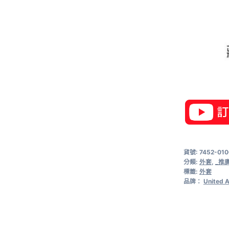
貨號:
7452-01
分類:
外套
,
_推
標籤:
外套
品牌：
United A