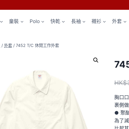
童裝
Polo
快乾
長袖
襯衫
外套
p
/
外套
/
7452 T/C 休閒工作外套
74
HK$
胸口口
裹側做
● 聚
為了減
比起其