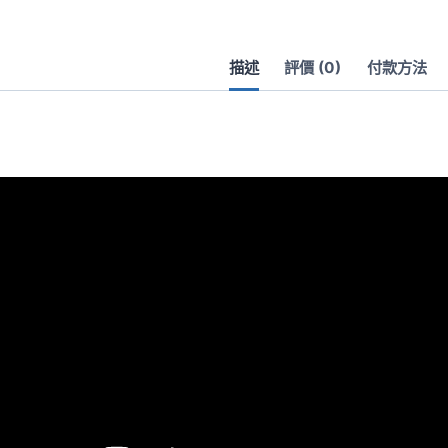
套
數
描述
評價 (0)
付款方法
量