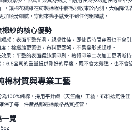
恤種類繁多，但真正兼具舒適度、耐用性與多功能性的並不多
」，讓棉花纖維在紡製過程中將毛羽收束於內側，大幅降低
更加順滑細膩，穿起來幾乎感受不到任何粗糙感。
梳棉紗的核心優勢
滑觸感：表面平整光滑，親膚性佳，即使長時間穿著也不會引
用度：棉纖維更緊密，布料更堅韌，不易變形或起球。
花效果：平整的表面讓絲網印刷、熱轉印等二次加工更清晰持
度：6.5盎司的重量提供剛好的厚度，既不會太薄透，也不會
%純棉材質與專業工藝
分為100%純棉，採用平針織（天竺編）工藝，布料透氣性
確保了每一件產品都經過嚴格品質控管。
格一覽
5oz