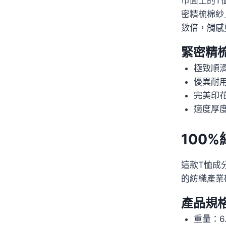
市面上的T
密精梳棉紗
數倍，觸感
緊密精
極致順
優異耐
完美印
適度厚
100
這款T恤成
的紡織產業
產品規
重量：6.