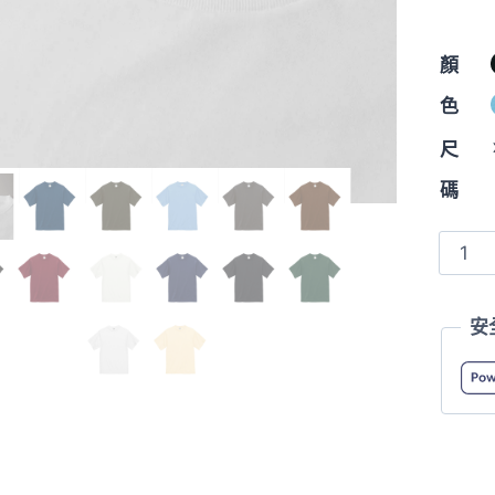
顏
色
尺
碼
1100-
01
6.5oz
安
Fine
Jerse
T
恤
數
量