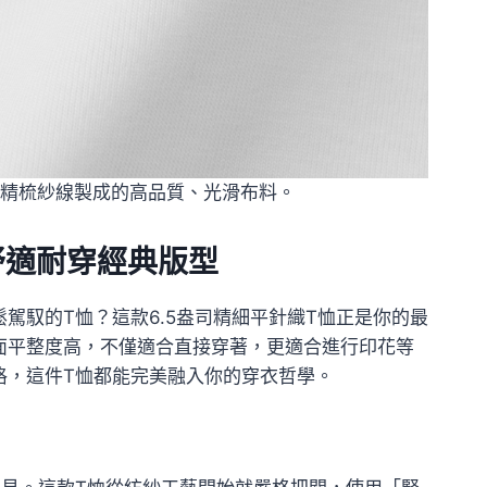
精梳紗線製成的高品質、光滑布料。
棉舒適耐穿經典版型
駕馭的T恤？這款6.5盎司精細平針織T恤正是你的最
面平整度高，不僅適合直接穿著，更適合進行印花等
格，這件T恤都能完美融入你的穿衣哲學。