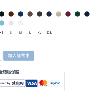
HK$99.0
到
HK$119.0
XS
S
M
L
XL
2XL
加入購物車
全結賬保證
y