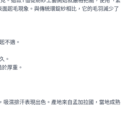
見。這款T恤從紡紗工藝開始就嚴格把關，使用「緊
表面起毛現象。與傳統環錠紗相比，它的毛羽減少了
起不適。
久。
過於厚重。
佳，吸濕排汗表現出色。產地來自孟加拉國，當地成熟