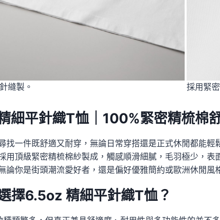
針縫製。
採用緊密
oz 精細平針織T恤｜100%緊密精梳
尋找一件既舒適又耐穿，無論日常穿搭還是正式休閒都能輕鬆
採用頂級緊密精梳棉紗製成，觸感順滑細膩，毛羽極少，表
無論你是街頭潮流愛好者，還是偏好優雅簡約或歐洲休閒風
選擇6.5oz 精細平針織T恤？