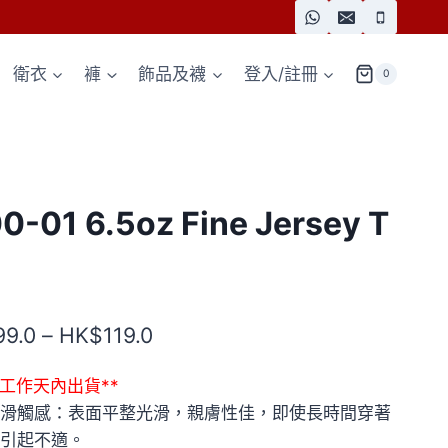
衛衣
褲
飾品及襪
登入/註冊
0
0-01 6.5oz Fine Jersey T
價
99.0
–
HK$
119.0
格
7個工作天內出貨**
範
滑觸感：表面平整光滑，親膚性佳，即使長時間穿著
圍：
引起不適。