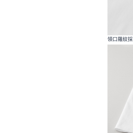
領口羅紋採