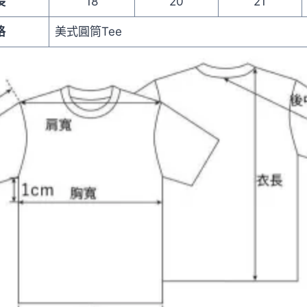
長
18
20
21
格
美式圓筒Tee