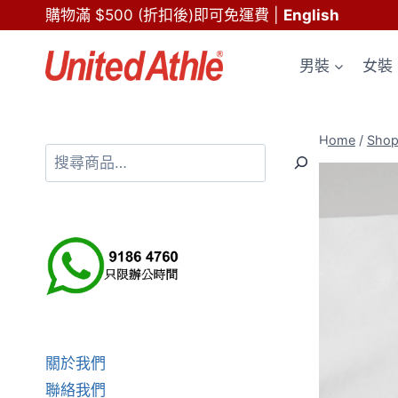
Skip
購物滿 $500 (折扣後)即可免運費
|
English
to
content
男裝
女裝
Home
/
Sho
搜
尋
關於我們
聯絡我們