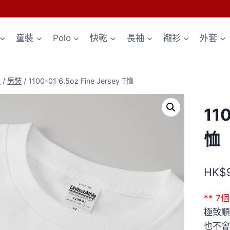
童裝
Polo
快乾
長袖
襯衫
外套
p
/
男裝
/
1100-01 6.5oz Fine Jersey T恤
110
恤
HK$
** 
極致順
也不會