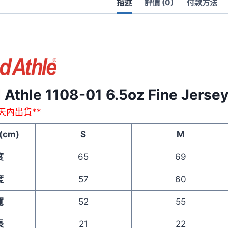
描述
評價 (0)
付款方法
量
d Athle 1108-01 6.5oz Fine Jer
作天內出貨**
(cm)
S
M
度
65
69
度
57
60
寬
52
55
長
21
22