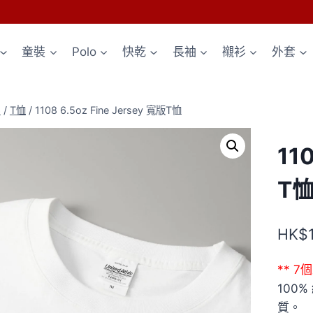
童裝
Polo
快乾
長袖
襯衫
外套
p
/
T恤
/
1108 6.5oz Fine Jersey 寬版T恤
11
T
HK$
** 
100
質。