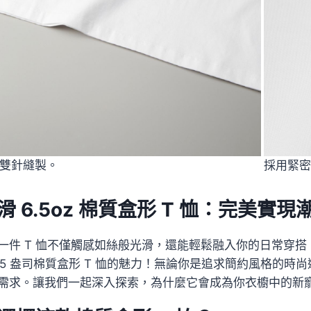
雙針縫製。
採用緊密
滑 6.5oz 棉質盒形 T 恤：完美實
一件 T 恤不僅觸感如絲般光滑，還能輕鬆融入你的日常穿
6.5 盎司棉質盒形 T 恤的魅力！無論你是追求簡約風格的時
需求。讓我們一起深入探索，為什麼它會成為你衣櫥中的新