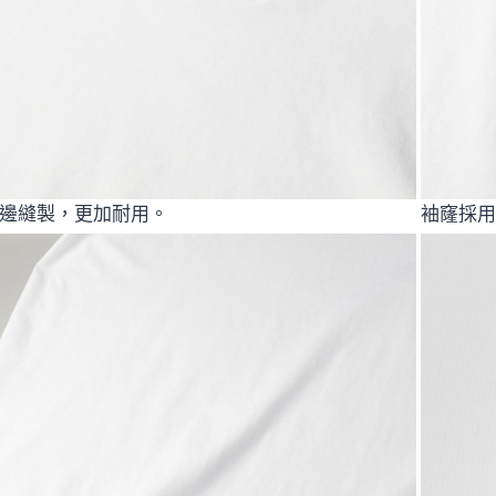
邊縫製，更加耐用。
袖窿採用