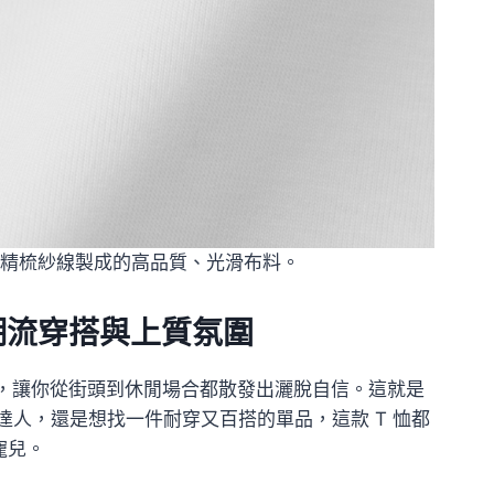
精梳紗線製成的高品質、光滑布料。
現潮流穿搭與上質氛圍
搭，讓你從街頭到休閒場合都散發出灑脫自信。這就是
尚達人，還是想找一件耐穿又百搭的單品，這款 T 恤都
寵兒。