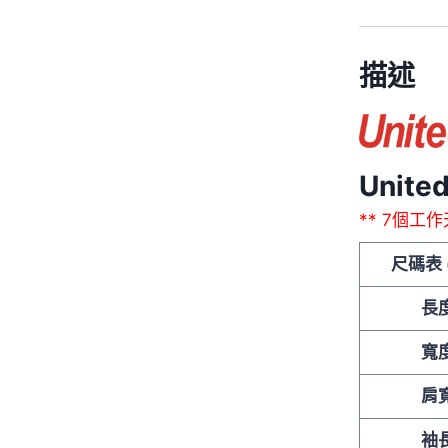
描述
Unite
** 7個工
尺碼表 
長
寬
肩
袖