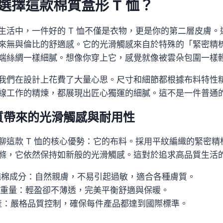
選擇這款棉質盒形 T 恤？
活中，一件好的 T 恤不僅是衣物，更是你的第二層皮膚。這款 
來無與倫比的舒適感。它的光滑觸感來自於特殊的「緊密精
端絲綢一樣細膩。想像你穿上它，感覺就像被雲朵包圍一樣
我們在設計上花費了大量心思。尺寸和細節都根據布料特性
線工作的精煉，都展現出匠心獨運的細膩。這不是一件普通的
質帶來的光滑觸感與耐用性
聊這款 T 恤的核心優勢：它的布料。採用平紋編織的緊密
滌，它依然保持如新般的光滑觸感。這對於追求高品質生活
 純棉成分：自然親膚，不易引起過敏，適合各種膚質。
盎司重量：輕盈卻不薄透，完美平衡舒適與保暖。
產：嚴格品質控制，確保每件產品都達到國際標準。