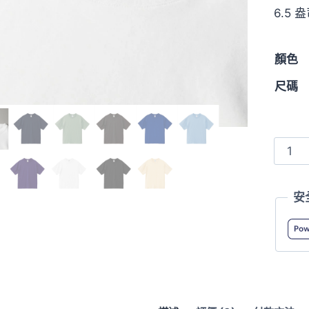
6.5
顏色
尺碼
1108
6.5oz
Fine
安
Jerse
寬
版
T
恤
數