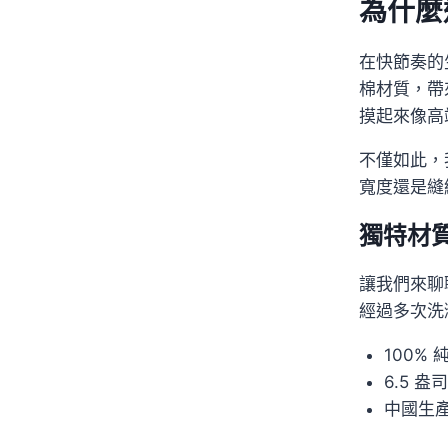
為什麼
在快節奏的生
棉材質，帶
摸起來像高
不僅如此，
寬度還是縫
獨特材
讓我們來聊
經過多次洗
100%
6.5 
中國生