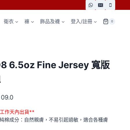
衛衣
褲
飾品及襪
登入/註冊
0
08 6.5oz Fine Jersey 寬版
恤
109.0
7個工作天內出貨**
% 純棉成分：自然親膚，不易引起過敏，適合各種膚