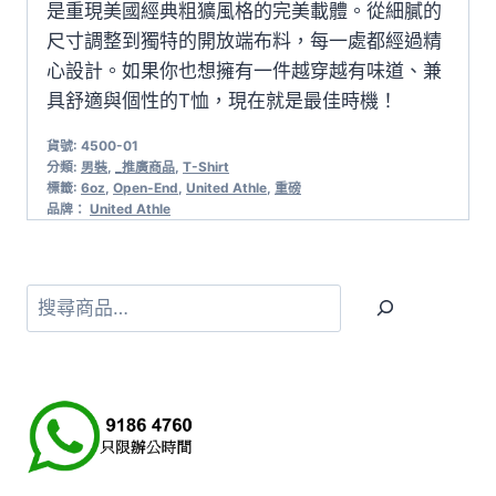
是重現美國經典粗獷風格的完美載體。從細膩的
尺寸調整到獨特的開放端布料，每一處都經過精
心設計。如果你也想擁有一件越穿越有味道、兼
具舒適與個性的T恤，現在就是最佳時機！
貨號:
4500-01
分類:
男裝
,
_推廣商品
,
T-Shirt
標籤:
6oz
,
Open-End
,
United Athle
,
重磅
品牌：
United Athle
搜
尋