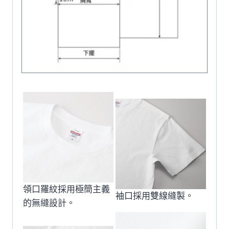
領口羅紋採用極簡主義
袖口採用雙線縫製。
的無縫設計。