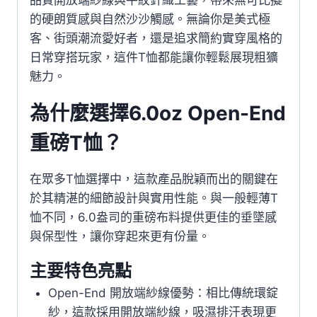
品質開放端紗線與平紋針織工藝，帶來無可比擬
的硬朗質感與自然沙沙觸感。無論你是美式極
客、街頭潮流愛好者，還是追求簡約實穿風格的
日常穿搭玩家，這件T恤都能讓你輕鬆展現粗獷
魅力。
為什麼選擇6.0oz Open-End
重磅T恤？
在眾多T恤選擇中，這款產品脫穎而出的關鍵在
於其精湛的細節設計與實用性能。與一般輕薄T
恤不同，6.0盎司的重磅布料提供更佳的垂墜感
與保型性，讓你穿起來更有份量。
主要特色亮點
Open-End 開放端紗線優勢：相比傳統環錠
紗，這款採用開放端紗線，吸濕排汗表現更