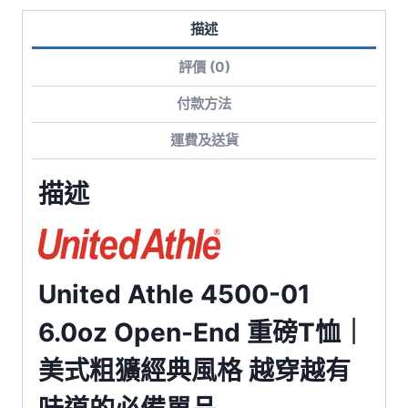
｜
描述
美
式
評價 (0)
粗
獷
付款方法
經
運費及送貨
典
風
描述
格
數
量
United Athle 4500-01
6.0oz Open-End 重磅T恤｜
美式粗獷經典風格 越穿越有