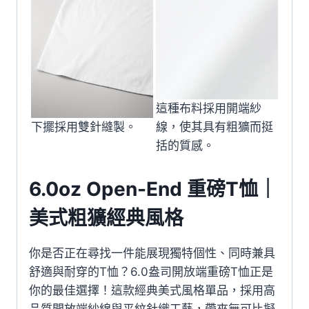
這種布料採用開端紗
下擺採用雙針縫製。
線，使其具有粗獷而挺
括的質感。
6.0oz Open-End 重磅T恤｜
美式粗獷經典風格
你是否正在尋找一件能展現獨特個性、同時兼具
舒適與耐穿的T恤？6.0盎司開放端重磅T恤正是
你的最佳選擇！這款經典美式風格單品，採用高