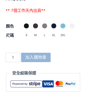
** 7個工作天內出貨**
顏色
尺碼
S
M
L
XL
2XL
4500
加入購物車
6oz
Open-
安全結賬保證
End
重
磅
T
恤