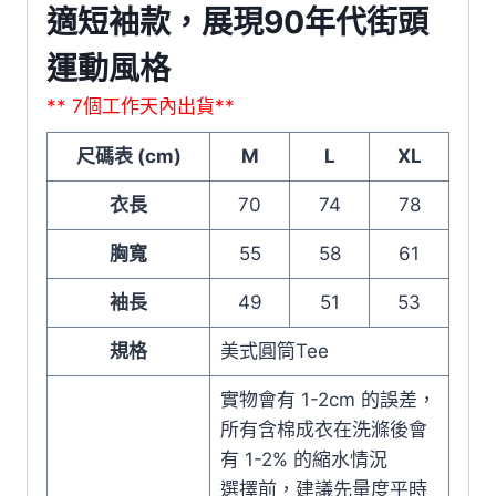
適短袖款，展現90年代街頭
運動風格
** 7個工作天內出貨**
尺碼表 (cm)
M
L
XL
衣長
70
74
78
胸寬
55
58
61
袖長
49
51
53
規格
美式圓筒Tee
實物會有 1-2cm 的誤差，
所有含棉成衣在洗滌後會
有 1-2% 的縮水情況
選擇前，建議先量度平時