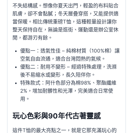
不失結構感。想像你夏天出門，輕盈的布料貼合
肌膚，卻不會黏膩；冬天層疊穿搭，又能提供適
當保暖。相比傳統重磅T恤，這種輕量設計讓你
整天保持自在，無論是逛街、運動還是辦公室休
閒，都游刃有餘。
優點一：透氣性佳 – 純棉材質（100%棉）讓
空氣自由流通，適合台灣悶熱的氣候。
優點二：耐用不變形 – 經過特殊處理，洗滌
後不易縮水或變形，長久陪伴你。
特殊款式：阿什色部分為棉98%、聚酯纖維
2%，增加耐髒性和光澤，完美適合日常使
用。
玩心色彩與90年代古著靈感
這件T恤的最大亮點之一，就是它那充滿玩心的