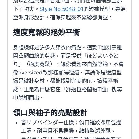
別以為這只是件普通T恤，我們在每個細節上都
下了功夫。
Style No.5048-01
的短袖模型，專為
亞洲身形設計，確保穿起來不緊繃卻有型。
適度寬鬆的絕妙平衡
身體線條是許多人穿衣的痛點。這款T恤刻意避
開凸顯曲線的剪裁，而是提供「ほどよいゆと
り」（適度寬鬆），讓你看起來自然舒適，不會
像oversized款那樣顯得邋遢。無論你是纖瘦型
還是微壯身材，都能找到完美的fit。這種平衡
感，正是為什麼它在「舒適拉格蘭袖T恤」搜尋
中脫穎而出。
領口與袖子的亮點設計
首リブバインダー仕様：領口羅紋採用包邊
工藝，耐用且不易捲邊，維持整潔外觀。