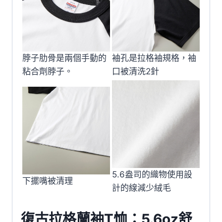
脖子肋骨是兩個手動的
袖孔是拉格袖規格，袖
粘合劑脖子。
口被清洗2針
5.6盎司的織物使用設
下擺嘴被清理
計的線減少絨毛
復古拉格蘭袖T恤：5.6oz舒