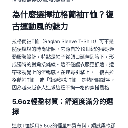
值得成為你衣櫥的必備單品。
為什麼選擇拉格蘭袖T恤？復
古運動風的魅力
拉格蘭袖T恤（Raglan Sleeve T-Shirt）可不是
隨便說說的時尚術語，它源自於19世紀的棒球運
動服裝設計，特點是袖子從領口延伸到腋下，形
成獨特的對角接縫線。這不僅讓衣服更舒適，還
帶來視覺上的流暢感。在搜尋引擎上，「復古拉
格蘭袖T恤」或「街頭運動T恤」是熱門關鍵字，
因為越來越多人追求這種不拘一格的穿搭風格。
5.6oz輕盈材質：舒適度滿分的選
擇
這款T恤採用5.6oz的輕量棉質布料，觸感柔軟卻