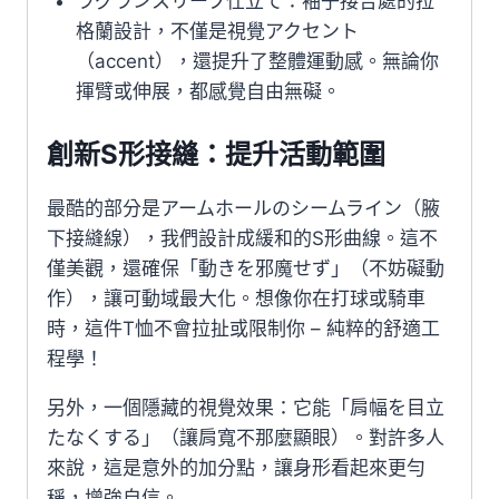
ラグランスリーブ仕立て：袖子接合處的拉
格蘭設計，不僅是視覺アクセント
（accent），還提升了整體運動感。無論你
揮臂或伸展，都感覺自由無礙。
創新S形接縫：提升活動範圍
最酷的部分是アームホールのシームライン（腋
下接縫線），我們設計成緩和的S形曲線。這不
僅美觀，還確保「動きを邪魔せず」（不妨礙動
作），讓可動域最大化。想像你在打球或騎車
時，這件T恤不會拉扯或限制你 – 純粹的舒適工
程學！
另外，一個隱藏的視覺效果：它能「肩幅を目立
たなくする」（讓肩寬不那麼顯眼）。對許多人
來說，這是意外的加分點，讓身形看起來更勻
稱，增強自信。