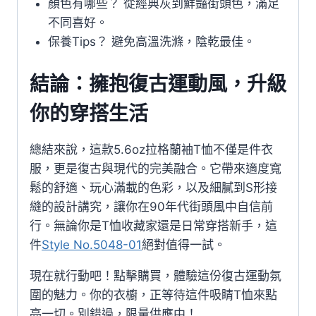
顏色有哪些？ 從經典灰到鮮豔街頭色，滿足
不同喜好。
保養Tips？ 避免高溫洗滌，陰乾最佳。
結論：擁抱復古運動風，升級
你的穿搭生活
總結來說，這款5.6oz拉格蘭袖T恤不僅是件衣
服，更是復古與現代的完美融合。它帶來適度寬
鬆的舒適、玩心滿載的色彩，以及細膩到S形接
縫的設計講究，讓你在90年代街頭風中自信前
行。無論你是T恤收藏家還是日常穿搭新手，這
件
Style No.5048-01
絕對值得一試。
現在就行動吧！點擊購買，體驗這份復古運動氛
圍的魅力。你的衣櫥，正等待這件吸睛T恤來點
亮一切。別錯過，限量供應中！