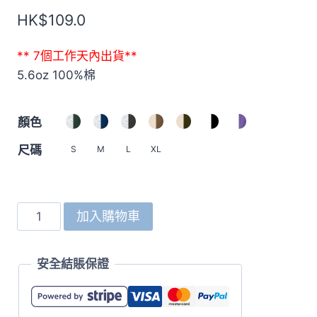
HK$
109.0
** 7個工作天內出貨**
5.6oz 100%棉
顏色
尺碼
S
M
L
XL
5041
加入購物車
5.6oz
復
安全結賬保證
古
拉
格