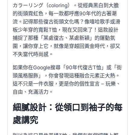
カラーリング（coloring）。從經典黑白到大膽
的街頭霓虹色，每一款都呼應90年代的古著潮
流。記得那些復古街頭文化嗎？像嘻哈歌手或滑
板少年穿的寬鬆T恤，現在又回來了！這款設計
捕捉了那種「某處復古、某處新穎」的運動氛
圍，讓你穿上它，就像是穿越回黃金時代，卻又
不失當代時尚感。
如果你在Google搜尋「90年代復古T恤」或「街
頭風格服飾」，你會發現這種融合元素正大熱。
這不只是一件衣服，更是你的個性宣言 – 玩樂、
自由、充滿活力。
細膩設計：從領口到袖子的每
處講究