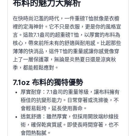
布料的魅力大解析
在快時尚氾濫的時代，一件重磅T恤就像是衣櫥
裡的定海神針。它不只是衣服，更是你的風格宣
言。這款7.1盎司的超重磅T恤，以厚實的布料為
核心，帶來前所未有的舒適與耐用感。比起那些
薄薄的快消品，這件T恤的重量感讓你感覺像穿
上了一層保護罩，無論是炎熱夏日還是涼爽秋
季，都能輕鬆應對。
7.1oz 布料的獨特優勢
厚實耐穿：7.1盎司的重量等級，讓布料擁有
極佳的抗變形能力。日常穿著或洗滌後，不
會輕易鬆垮，延長使用壽命。
透氣舒適：雖然厚實，但採用開放端紗線技
術，確保乾爽質感。即使長時間穿著，也不
會悶熱黏膩。