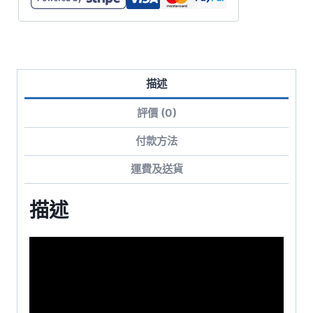
袖
有
袋
超
描述
重
磅
評價 (0)
T
恤
付款方法
數
運費及送貨
量
描述