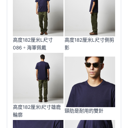
高度182厘米L尺寸
高度182厘米L尺寸側剪
086。海軍佩戴
影
高度182厘米l尺寸雄鹿
頸肋是耐用的雙針
輪廓