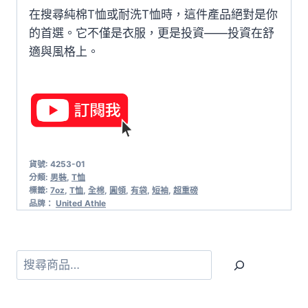
在搜尋純棉T恤或耐洗T恤時，這件產品絕對是你
的首選。它不僅是衣服，更是投資——投資在舒
適與風格上。
貨號:
4253-01
分類:
男裝
,
T恤
標籤:
7oz
,
T恤
,
全棉
,
圓領
,
有袋
,
短袖
,
超重磅
品牌：
United Athle
搜
尋