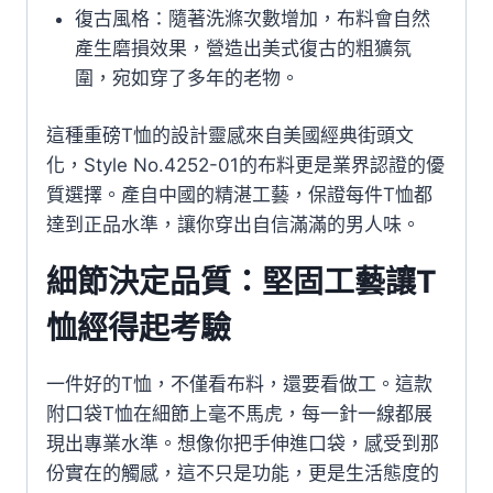
復古風格：隨著洗滌次數增加，布料會自然
產生磨損效果，營造出美式復古的粗獷氛
圍，宛如穿了多年的老物。
這種重磅T恤的設計靈感來自美國經典街頭文
化，Style No.4252-01的布料更是業界認證的優
質選擇。產自中國的精湛工藝，保證每件T恤都
達到正品水準，讓你穿出自信滿滿的男人味。
細節決定品質：堅固工藝讓T
恤經得起考驗
一件好的T恤，不僅看布料，還要看做工。這款
附口袋T恤在細節上毫不馬虎，每一針一線都展
現出專業水準。想像你把手伸進口袋，感受到那
份實在的觸感，這不只是功能，更是生活態度的