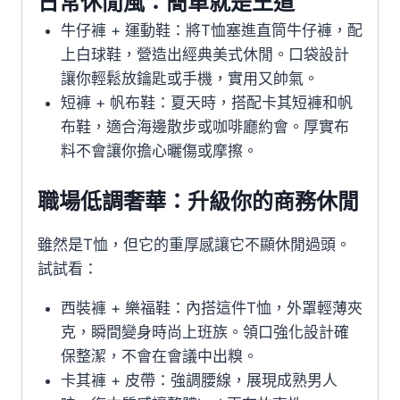
日常休閒風：簡單就是王道
牛仔褲 + 運動鞋：將T恤塞進直筒牛仔褲，配
上白球鞋，營造出經典美式休閒。口袋設計
讓你輕鬆放鑰匙或手機，實用又帥氣。
短褲 + 帆布鞋：夏天時，搭配卡其短褲和帆
布鞋，適合海邊散步或咖啡廳約會。厚實布
料不會讓你擔心曬傷或摩擦。
職場低調奢華：升級你的商務休閒
雖然是T恤，但它的重厚感讓它不顯休閒過頭。
試試看：
西裝褲 + 樂福鞋：內搭這件T恤，外罩輕薄夾
克，瞬間變身時尚上班族。領口強化設計確
保整潔，不會在會議中出糗。
卡其褲 + 皮帶：強調腰線，展現成熟男人