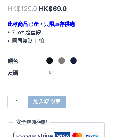
原
目
HK$
129.0
HK$
69.0
始
前
此款商品已產，只限庫存供應
價
價
• 7.1oz 超重磅
格：
格：
• 圓筒無縫 T 恤
HK$129.0。
HK$69.0。
顏色
尺碼
S
4253
加入購物車
7.1oz
圓
安全結賬保證
領
短