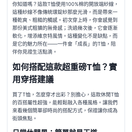
你知道嗎？這款T恤使用100%棉的開放端紗線，
這種紗線不像傳統環錠紗那麼光滑，而是帶來一
種乾爽、粗糙的觸感。初次穿上時，你會感覺到
那份美式粗獷的無骨感；洗過幾次後，它會逐漸
軟化，增添維京特風情。這種變化不是缺點，而
是它的魅力所在——一件會「成長」的T恤，陪
伴你見證生活點滴。
如何搭配這款超重磅T恤？實
用穿搭建議
買了T恤，怎麼穿才出彩？別擔心，這款休閒T恤
的百搭屬性超強，能輕鬆融入各種風格。讓我們
來看幾個簡單卻時尚的搭配方式，保證讓你成為
街頭焦點。