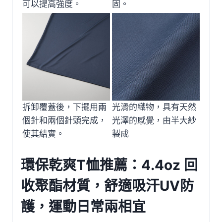
可以提高強度。
固。
拆卸覆蓋後，下擺用兩
光滑的織物，具有天然
個針和兩個針頭完成，
光澤的感覺，由半大紗
使其結實。
製成
環保乾爽T恤推薦：4.4oz 回
收聚酯材質，舒適吸汗UV防
護，運動日常兩相宜