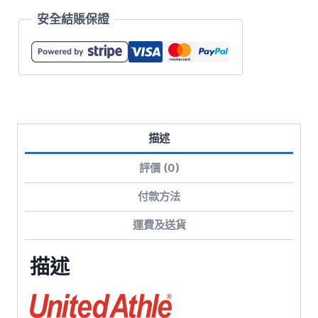
快
安全結賬保證
乾
滑
順
再
生
聚
描述
酯
T
評價 (0)
恤
數
付款方法
量
運費及送貨
描述