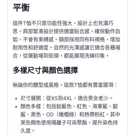
平衡
這件T恤不只是功能性強大，設計上也充滿巧
思。肩部緊湊設計提供適當貼合感，確保動作自
如，不會有束縛感。頸部採用同布料規格，增加
耐用性和舒適度。自然的光澤感讓它適合各種場
合，從運動場到街頭，都能展現洗練印象。
多樣尺寸與顏色選擇
無論你的體型或風格，這款T恤都有豐富選項：
尺寸展開：從XS到4XL，適合男女老少。
顏色多樣：包括鈷藍色、紅色、海軍藍、靛
藍、黑色、OD（橄欖綠）和熱帶粉紅。其中
某些顏色使用陽離子可染聚酯，提升染色持
久度。