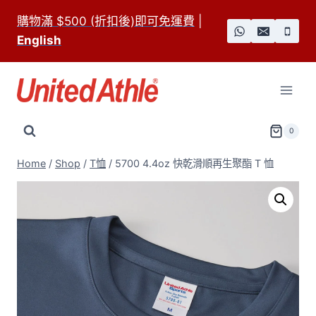
Skip
購物滿 $500 (折扣後)即可免運費
|
to
English
content
0
Home
/
Shop
/
T恤
/
5700 4.4oz 快乾滑順再生聚酯 T 恤