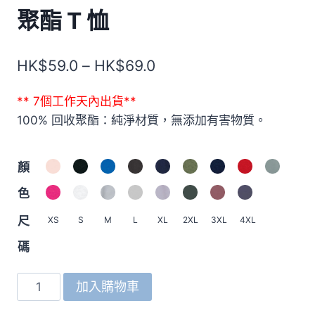
聚酯 T 恤
價
HK$
59.0
–
HK$
69.0
格
** 7個工作天內出貨**
範
100% 回收聚酯：純淨材質，無添加有害物質。
圍：
HK$59.0
顏
到
色
HK$69.0
尺
XS
S
M
L
XL
2XL
3XL
4XL
碼
5700
加入購物車
4.4oz