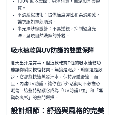
100% 回收聚酯：純淨材質，無添加有害物
質。
平滑編織技術：提供適度彈性和柔滑觸感，
讓衣服如絲般順滑。
半光澤紗線設計：不易透視，抑制過度光
澤，呈現自然洗練的外觀。
吸水速乾與UV防護的雙重保障
夏天出汗是常事，但這款乾爽T恤的吸水速乾功
能讓你瞬間恢復乾爽。無論是跑步、瑜伽還是散
步，它都能快速蒸發汗水，保持身體舒適。而
且，內建UV防護，讓你在戶外活動時不必擔心
曬傷。這些特點讓它成為「UV防護T恤」和「運
動乾爽衫」的熱門選擇。
設計細節：舒適與風格的完美