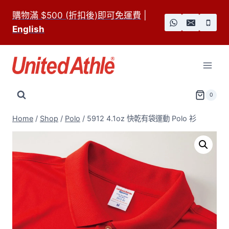
Skip
購物滿 $500 (折扣後)即可免運費
|
to
English
content
0
Home
/
Shop
/
Polo
/
5912 4.1oz 快乾有袋運動 Polo 衫