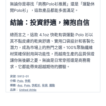
無論你是尋找「商務Polo衫推薦」還是「運動休
閒Polo衫」，這款產品都能多面滿足。
結論：投資舒適，擁抱自信
總而言之，這款 4.1oz 快乾有袋運動 Polo 衫以
其不黏皮膚的乾爽舒適、實用口袋設計和客製化
潛力，成為市場上的熱門之選。100%聚酯纖維
材質確保耐用與功能性，而越南生產的品質保證
讓你無後顧之憂。無論是日常穿搭還是商務需
求，它都能帶來超越期待的體驗。
貨號:
5912-01
分類:
Polo
,
快乾
標籤:
4oz
,
Polo
,
快乾衫
,
有袋
,
運動
品牌：
United Athle