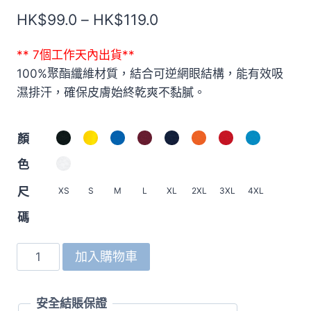
價
HK$
99.0
–
HK$
119.0
格
** 7個工作天內出貨**
範
100%聚酯纖維材質，結合可逆網眼結構，能有效吸
圍：
濕排汗，確保皮膚始終乾爽不黏膩。
HK$99.0
到
顏
HK$119.0
色
尺
XS
S
M
L
XL
2XL
3XL
4XL
碼
5912
加入購物車
4.1oz
快
安全結賬保證
乾