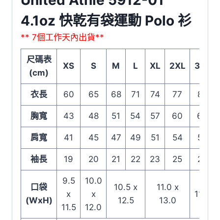
United Athle 5912-01
4.1oz 快乾有袋運動 Polo 衫
** 7個工作天內出貨**
尺碼表
XS
S
M
L
XL
2XL
3XL
(cm)
衣長
60
65
68
71
74
77
80
胸寬
43
48
51
54
57
60
64
肩寬
41
45
47
49
51
54
57
袖長
19
20
21
22
23
25
26
9.5
10.0
口袋
10.5 x
11.0 x
x
x
11.5 x
(WxH)
12.5
13.0
11.5
12.0