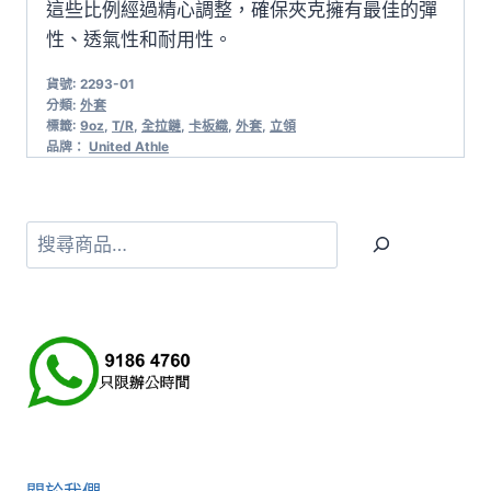
這些比例經過精心調整，確保夾克擁有最佳的彈
性、透氣性和耐用性。
貨號:
2293-01
分類:
外套
標籤:
9oz
,
T/R
,
全拉鏈
,
卡板織
,
外套
,
立領
品牌：
United Athle
搜
尋