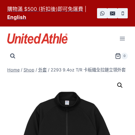
Skip
購物滿 $500 (折扣後)即可免運費
|
to
English
content
0
Home
/
Shop
/
外套
/
2293 9.4oz T/R 卡板織全拉鏈立領外套