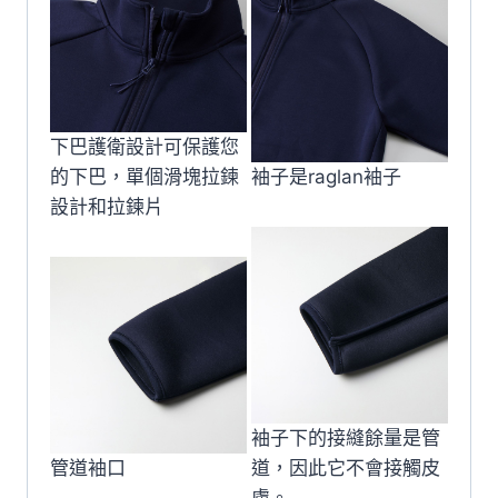
下巴護衛設計可保護您
的下巴，單個滑塊拉鍊
袖子是raglan袖子
設計和拉鍊片
袖子下的接縫餘量是管
管道袖口
道，因此它不會接觸皮
膚。