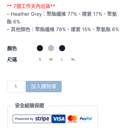
** 7個工作天內出貨**
– Heather Gray：聚酯纖維 77%、嫘縈 17%、聚氨
酯 6%
– 其他顏色：聚酯纖維 79%、嫘縈 15%、聚氨酯 6%
顏色
尺碼
S
M
L
XL
2293
加入購物車
9.4oz
T/R
安全結賬保證
卡
板
織