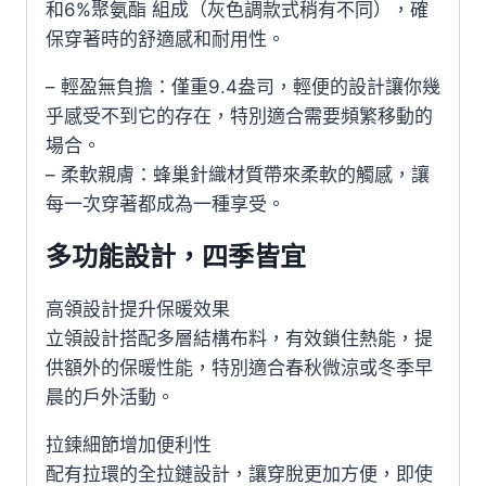
和6%聚氨酯 組成（灰色調款式稍有不同），確
保穿著時的舒適感和耐用性。
– 輕盈無負擔：僅重9.4盎司，輕便的設計讓你幾
乎感受不到它的存在，特別適合需要頻繁移動的
場合。
– 柔軟親膚：蜂巢針織材質帶來柔軟的觸感，讓
每一次穿著都成為一種享受。
多功能設計，四季皆宜
高領設計提升保暖效果
立領設計搭配多層結構布料，有效鎖住熱能，提
供額外的保暖性能，特別適合春秋微涼或冬季早
晨的戶外活動。
拉鍊細節增加便利性
配有拉環的全拉鏈設計，讓穿脫更加方便，即使