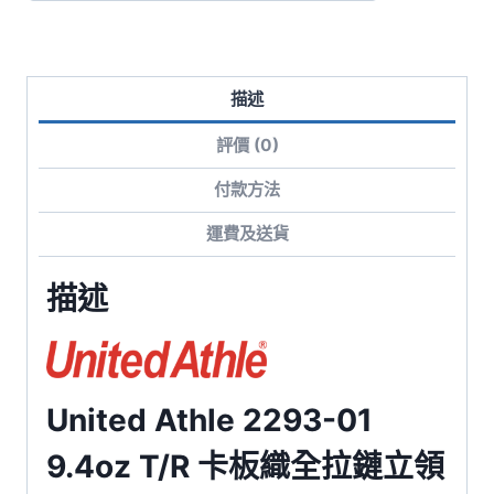
全
拉
鏈
描述
立
領
評價 (0)
外
套
付款方法
數
運費及送貨
量
描述
United Athle 2293-01
9.4oz T/R 卡板織全拉鏈立領