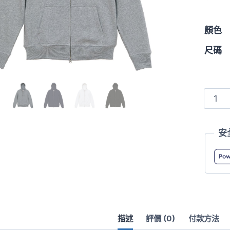
顏色
尺碼
5767
12.7oz
加
安
厚
保
暖
魚
鱗
布
描述
評價 (0)
付款方法
拉