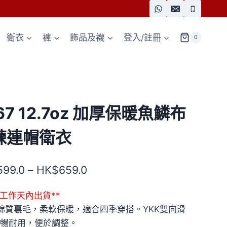
衛衣
褲
飾品及襪
登入/註冊
0
67 12.7oz 加厚保暖魚鱗布
鍊連帽衛衣
價
599.0
–
HK$
659.0
格
7個工作天內出貨**
範
%棉質裏毛，柔軟保暖，適合四季穿搭。YKK雙向滑
圍：
暢耐用，便於調整。