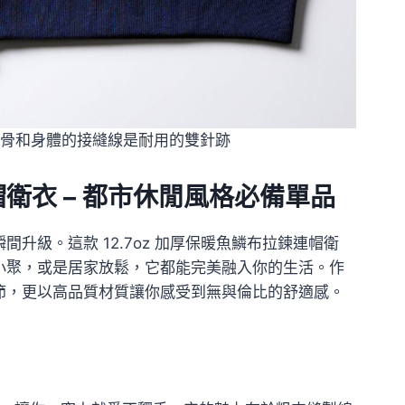
骨和身體的接縫線是耐用的雙針跡
帽衛衣 – 都市休閒風格必備單品
級。這款 12.7oz 加厚保暖魚鱗布拉鍊連帽衛
小聚，或是居家放鬆，它都能完美融入你的生活。作
節，更以高品質材質讓你感受到無與倫比的舒適感。