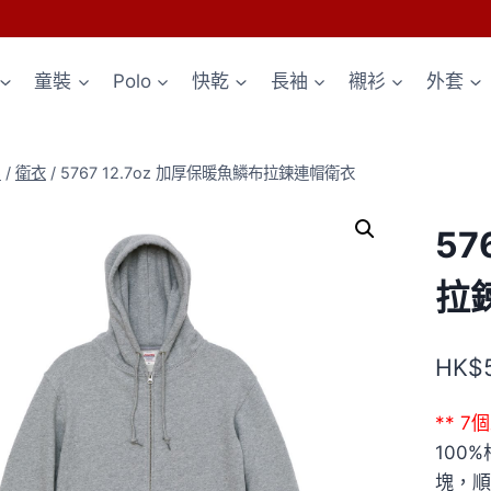
童裝
Polo
快乾
長袖
襯衫
外套
p
/
衛衣
/
5767 12.7oz 加厚保暖魚鱗布拉鍊連帽衛衣
57
拉
HK$
** 
100
塊，順