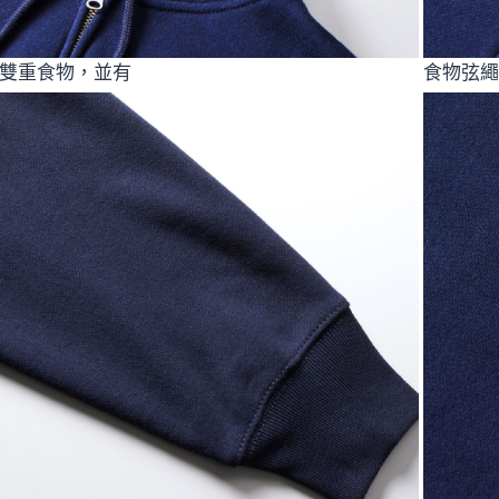
雙重食物，並有
食物弦繩