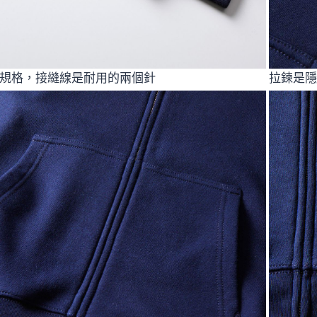
規格，接縫線是耐用的兩個針
拉鍊是隱