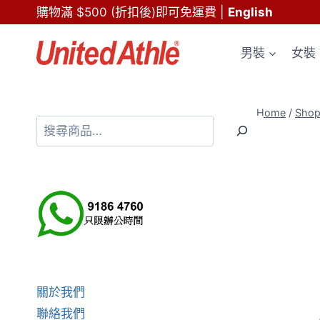
Skip
購物滿 $500 (折扣後)即可免運費
|
English
to
content
男裝
女裝
Home
/
Sho
搜
尋
關於我們
聯絡我們