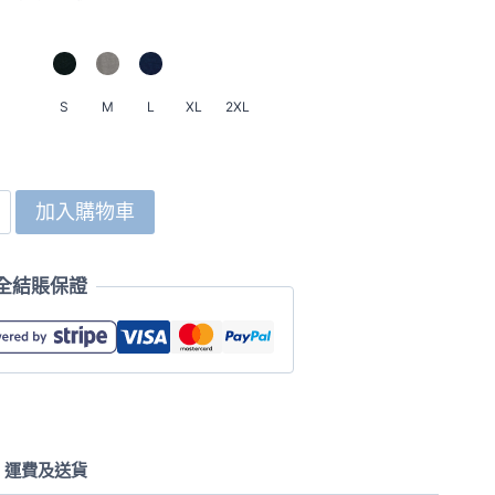
HK$599.0
到
HK$659.0
S
M
L
XL
2XL
加入購物車
全結賬保證
運費及送貨