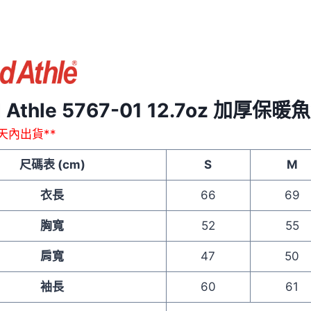
鍊
連
帽
衛
衣
數
ed Athle 5767-01 12.7oz 
量
作天內出貨**
尺碼表 (cm)
S
M
衣長
66
69
胸寬
52
55
肩寬
47
50
袖長
60
61