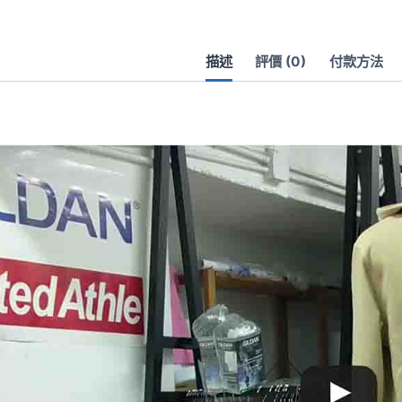
鱗
布
描述
評價 (0)
付款方法
連
帽
衛
衣
數
量