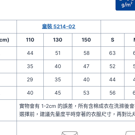
童裝 5214-02
cm)
110
130
150
S
長
44
51
58
63
寬
35
40
47
52
寬
29
35
40
44
長
40
45
53
56
實物會有 1-2cm 的誤差，所有含棉成衣在洗滌後會有
選擇前，建議先量度平時穿著的衣服尺寸，再對比