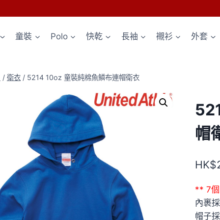
童裝
Polo
快乾
長袖
襯衫
外套
p
/
衛衣
/
5214 10oz 童裝純棉魚鱗布連帽衛衣
52
帽
HK$
** 
內裹採
帽子採