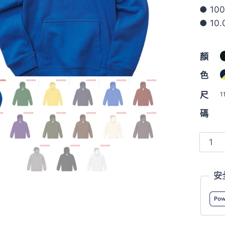
● 1
● 10
顏
色
尺
1
碼
5214
10oz
童
安
裝
純
棉
魚