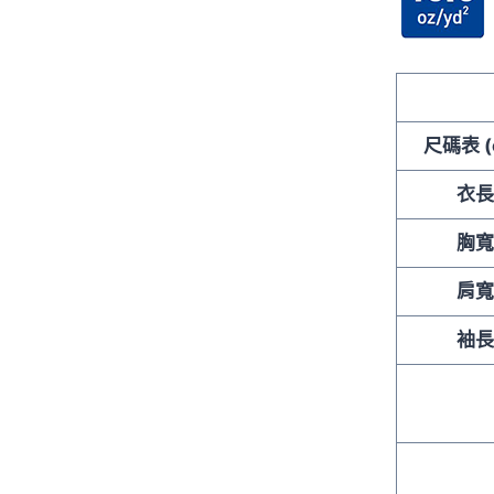
尺碼表 (
衣
胸
肩
袖