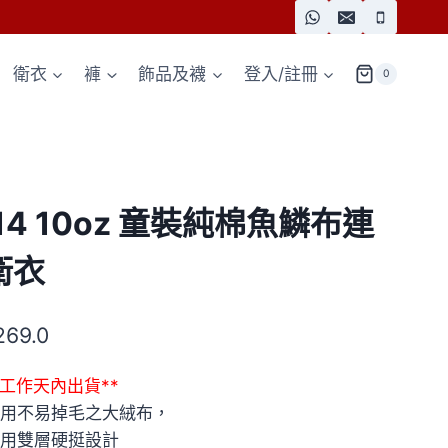
衛衣
褲
飾品及襪
登入/註冊
0
14 10oz 童裝純棉魚鱗布連
衛衣
269.0
7個工作天內出貨**
用不易掉毛之大絨布，
用雙層硬挺設計