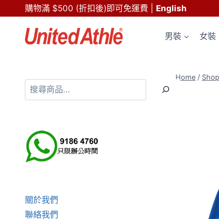
Skip
購物滿 $500 (折扣後)即可免運費
|
English
to
content
男裝
女裝
Home
/
Sho
搜
尋
關於我們
聯絡我們