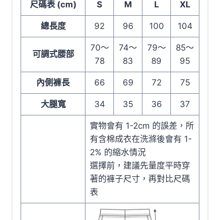
尺碼表 (cm)
S
M
L
XL
總長度
92
96
100
104
70～
74～
79～
85～
可調式腰部
78
83
89
95
內側褲長
66
69
72
75
大腿寬
34
35
36
37
實物會有 1-2cm 的誤差，所
有含棉成衣在洗滌後會有 1-
2% 的縮水情況
選擇前，建議先量度平時穿
著的褲子尺寸，再對比尺碼
表