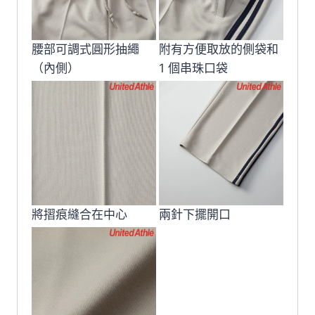
腰部可調式圓形抽繩
附有方便取放的側袋和
（內側）
1 個串珠口袋
將摺痕縫合在中心
兩針下擺開口