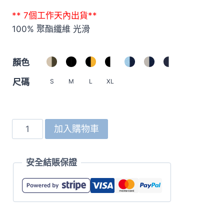
** 7個工作天內出貨**
100% 聚酯纖維 光滑
顏色
尺碼
S
M
L
XL
1902
加入購物車
7.0oz
滑
安全結賬保證
身
運
動
褲
數