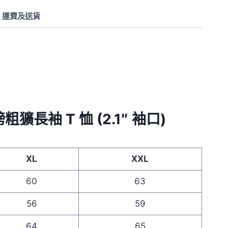
運費及送貨
重磅粗獷長袖 T 恤 (2.1″ 袖口)
XL
XXL
60
63
56
59
64
65