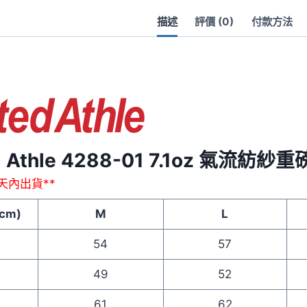
粗
描述
評價 (0)
付款方法
獷
長
袖
T
恤
(2.1"
袖
口)
d Athle 4288-01 7.1oz 氣流紡紗
數
作天內出貨**
量
cm)
M
L
寬
54
57
寬
49
52
長
61
62