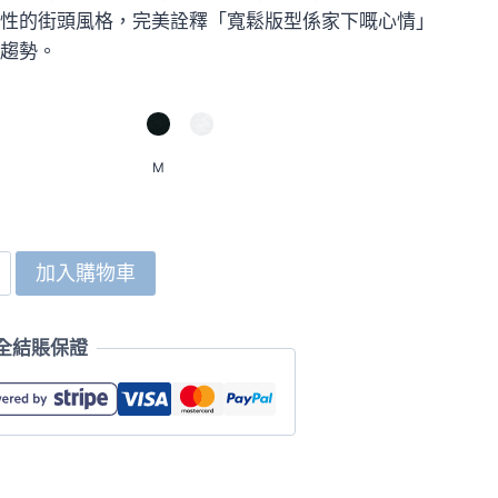
HK$199.0。
HK$99.0。
性的街頭風格，完美詮釋「寬鬆版型係家下嘅心情」
趨勢。
M
加入購物車
全結賬保證