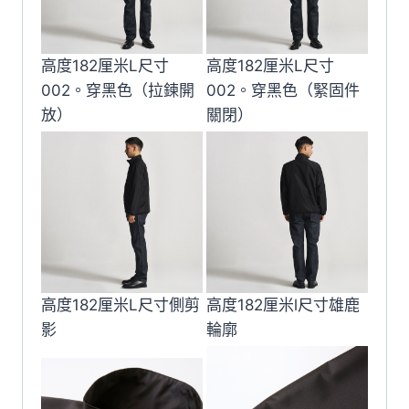
高度182厘米L尺寸
高度182厘米L尺寸
002。穿黑色（拉鍊開
002。穿黑色（緊固件
放）
關閉）
高度182厘米L尺寸側剪
高度182厘米l尺寸雄鹿
影
輪廓