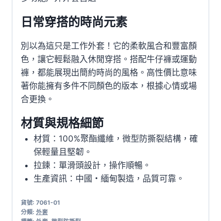
日常穿搭的時尚元素
別以為這只是工作外套！它的柔軟風合和豐富顏
色，讓它輕鬆融入休閒穿搭。搭配牛仔褲或運動
褲，都能展現出簡約時尚的風格。高性價比意味
著你能擁有多件不同顏色的版本，根據心情或場
合更換。
材質與規格細節
材質：100%聚酯纖維，微型防撕裂結構，確
保輕量且堅韌。
拉鍊：單滑頭設計，操作順暢。
生產資訊：中國・緬甸製造，品質可靠。
貨號:
7061-01
分類:
外套