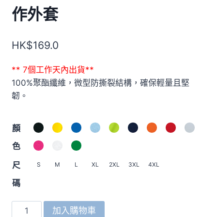
作外套
HK$
169.0
** 7個工作天內出貨**
100%聚酯纖維，微型防撕裂結構，確保輕量且堅
韌。
顏
色
尺
S
M
L
XL
2XL
3XL
4XL
碼
7061
加入購物車