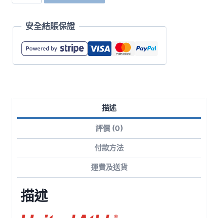
多
功
安全結賬保證
能
微
型
防
撕
裂
描述
工
作
評價 (0)
外
套
付款方法
數
運費及送貨
量
描述