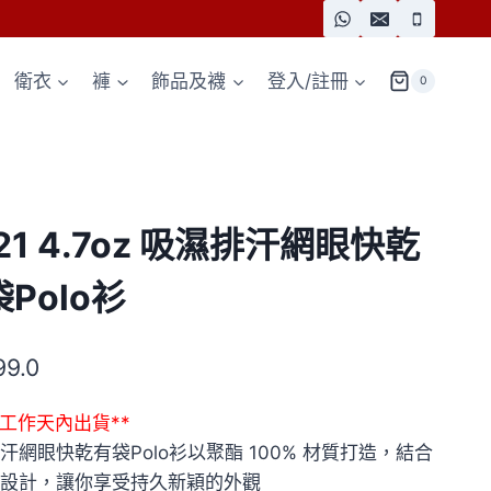
衛衣
褲
飾品及襪
登入/註冊
0
21 4.7oz 吸濕排汗網眼快乾
Polo衫
99.0
7個工作天內出貨**
汗網眼快乾有袋Polo衫以聚酯 100% 材質打造，結合
設計，讓你享受持久新穎的外觀