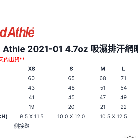
有
袋
Polo
衫
數
量
ed Athle 2021-01 4.7oz 吸濕排
作天內出貨**
XS
S
M
L
60
65
68
71
43
48
51
54
41
45
47
49
19
20
21
22
×H)
9.5 X 11.5
10.0 X 12.0
10.5 X 12.5
側接縫