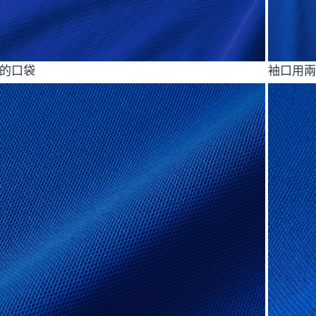
的口袋
袖口用兩