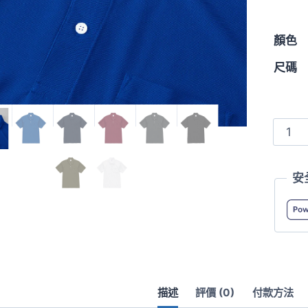
顏色
尺碼
2021
4.7oz
吸
安
濕
排
汗
網
眼
快
描述
評價 (0)
付款方法
乾