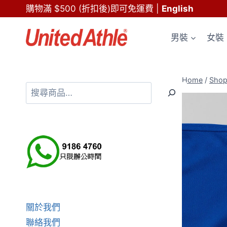
Skip
購物滿 $500 (折扣後)即可免運費
|
English
to
content
男裝
女裝
Home
/
Sho
搜
尋
關於我們
聯絡我們