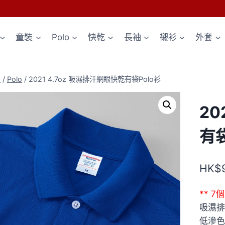
童裝
Polo
快乾
長袖
襯衫
外套
p
/
Polo
/
2021 4.7oz 吸濕排汗網眼快乾有袋Polo衫
20
有袋
HK$
** 
吸濕排
低滲色