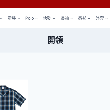
童裝
Polo
快乾
長袖
襯衫
外套
開領
果