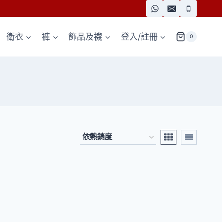
衛衣
褲
飾品及襪
登入/註冊
0