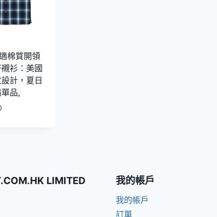
 舒適棉質開領
仔襯衫：美國
紋設計，夏日
單品,
0
T.COM.HK LIMITED
我的帳戶
我的帳戶
訂單