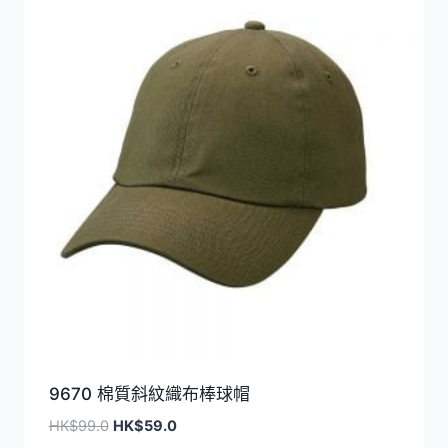
9670 棉質斜紋織布棒球帽
原
目
HK$
99.0
HK$
59.0
始
前