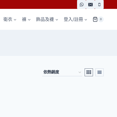
衛衣
褲
飾品及襪
登入/註冊
0