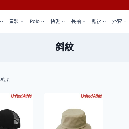
童裝
Polo
快乾
長袖
襯衫
外套
斜紋
依
筆結果
熱
銷
度
排
序