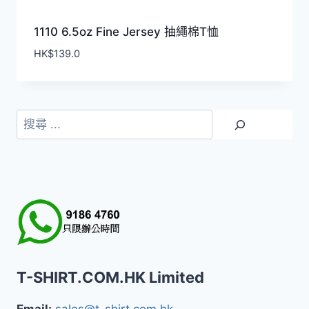
1110 6.5oz Fine Jersey 抽繩棉T恤
HK$
139.0
搜
尋
T-SHIRT.COM.HK Limited
Email:
sales@t-shirt.com.hk