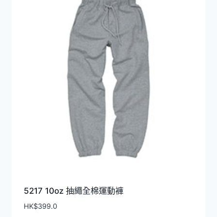
排
序
5217 10oz 抽繩全棉運動褲
HK$
399.0