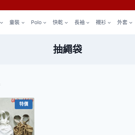
童裝
Polo
快乾
長袖
襯衫
外套
抽繩袋
果
特價