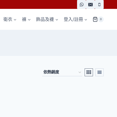
衛衣
褲
飾品及襪
登入/註冊
0