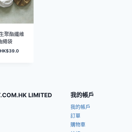
 再生聚酯纖維
抽繩袋
原
目
HK$
39.0
始
前
價
價
格：
格：
HK$99.0。
HK$39.0。
T.COM.HK LIMITED
我的帳戶
我的帳戶
訂單
購物車