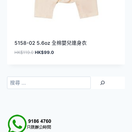
5158-02 5.6oz 全棉嬰兒連身衣
原
目
HK$
119.0
HK$
99.0
始
前
價
價
格：
格：
HK$119.0。
HK$99.0。
搜
尋