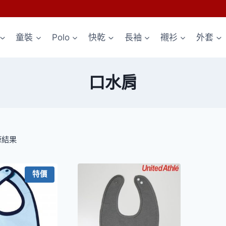
童裝
Polo
快乾
長袖
襯衫
外套
口水肩
依
筆結果
熱
銷
特價
度
排
序