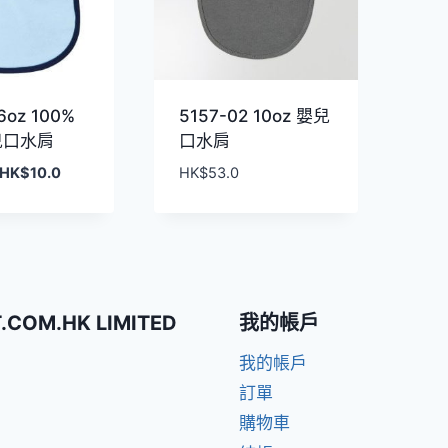
.6oz 100%
5157-02 10oz 嬰兒
兒口水肩
口水肩
原
目
HK$
10.0
HK$
53.0
始
前
價
價
格：
格：
HK$39.0。
HK$10.0。
T.COM.HK LIMITED
我的帳戶
我的帳戶
訂單
購物車