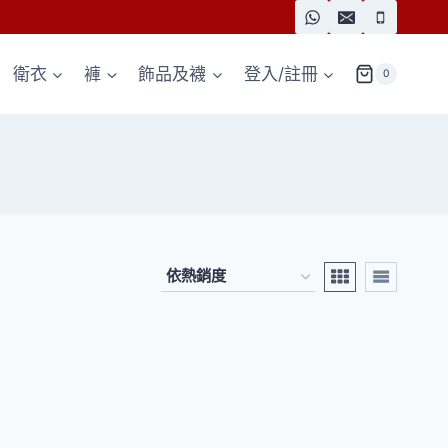
衛衣
褲
飾品及襪
登入/註冊
0