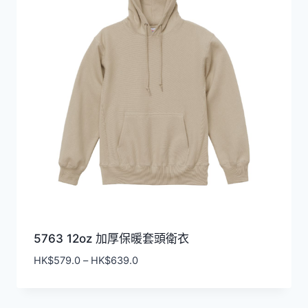
5763 12oz 加厚保暖套頭衛衣
價
HK$
579.0
–
HK$
639.0
格
範
圍：