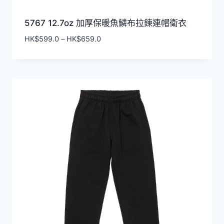
5767 12.7oz 加厚保暖魚鱗布拉鍊連帽衛衣
價
HK$
599.0
–
HK$
659.0
格
範
圍：
HK$599.0
到
HK$659.0