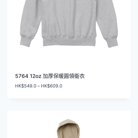
5764 12oz 加厚保暖圓領衛衣
價
HK$
549.0
–
HK$
609.0
格
範
圍：
HK$549.0
到
HK$609.0