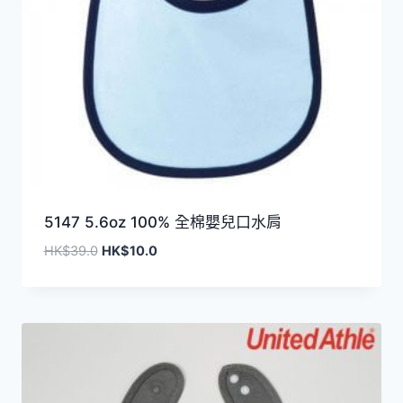
5147 5.6oz 100% 全棉嬰兒口水肩
原
目
HK$
39.0
HK$
10.0
始
前
價
價
格：
格：
HK$39.0。
HK$10.0。