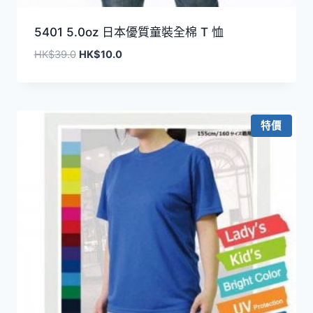
5401 5.0oz 日本優質童裝全棉 T 恤
原
目
HK$
39.0
HK$
10.0
始
前
價
價
格：
格：
HK$39.0。
HK$10.0。
特價