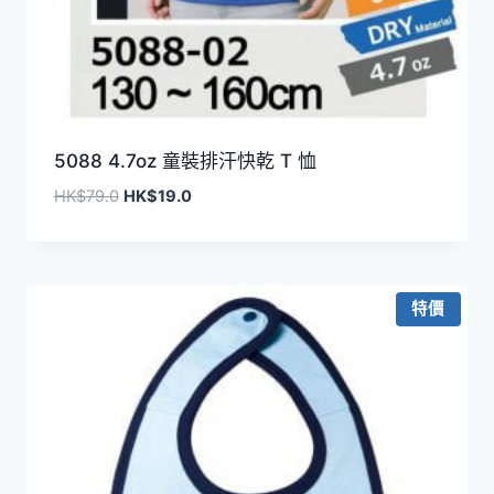
5088 4.7oz 童裝排汗快乾 T 恤
原
目
HK$
79.0
HK$
19.0
始
前
價
價
格：
格：
HK$79.0。
HK$19.0。
特價