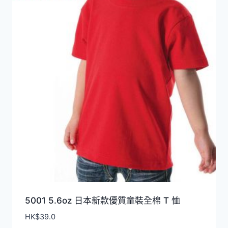
排
序
5001 5.6oz 日本新款優質童裝全棉 T 恤
HK$
39.0