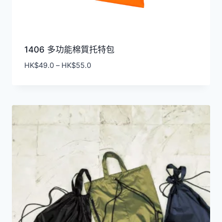
1406 多功能棉質托特包
價
HK$
49.0
–
HK$
55.0
格
範
圍：
HK$49.0
到
HK$55.0