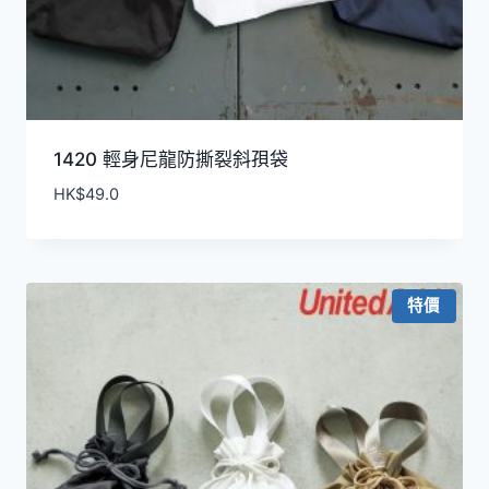
1420 輕身尼龍防撕裂斜孭袋
HK$
49.0
特價