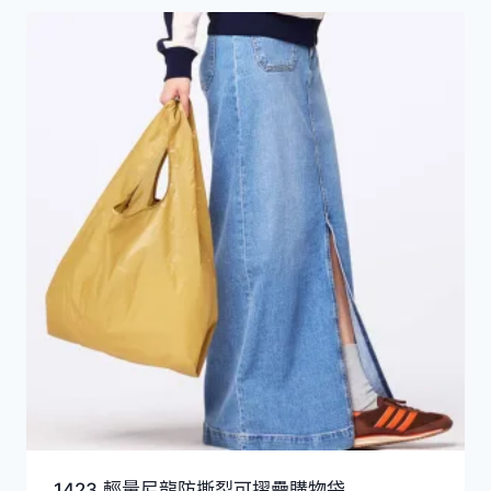
1423 輕量尼龍防撕裂可摺疊購物袋