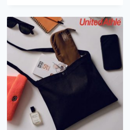
範
圍：
HK$39.0
到
HK$49.0