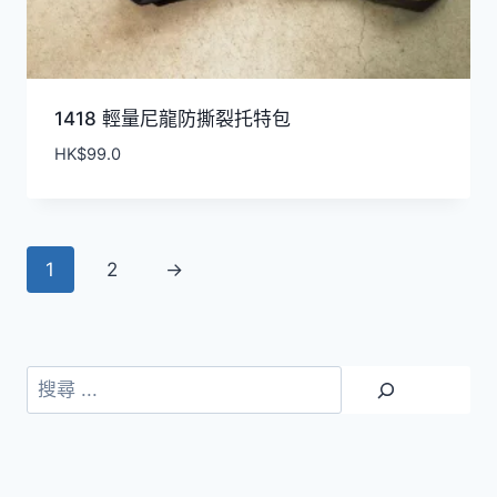
1418 輕量尼龍防撕裂托特包
HK$
99.0
1
2
→
搜
尋