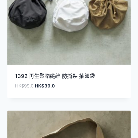
1392 再生聚酯纖維 防撕裂 抽繩袋
原
目
HK$
99.0
HK$
39.0
始
前
價
價
格：
格：
HK$99.0。
HK$39.0。