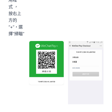
用程
式 ，
按右上
方的
“+”，選
擇”掃瞄”