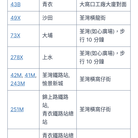
43B
青衣
大窩口工廠大廈對面
49X
沙田
荃灣橫龍街
荃灣(如心廣場)，步
73X
大埔
行 10 分鐘
荃灣(如心廣場)，步
278X
上水
行 10 分鐘
42M
,
41M
,
荃灣鐵路站,
荃灣橫窩仔街
243M
愉景新城
錦上路鐵路
站,
251M
荃灣橫窩仔街
青衣鐵路站總
站
青衣鐵路站總