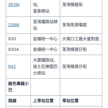
263M
站,
荃灣橫龍街
富泰總站
荃灣鐵路站總
238M
荃灣馬頭壩道
站
930
金鐘統一中心
大窩口工廠大廈對面
930A
金鐘統一中心
荃灣橫窩仔街
大圍鐵路站,
R42
迪士尼樂園巴
荃灣橫窩仔街
士總站
綠色專線小
巴
路線
上車站位置
車站位置