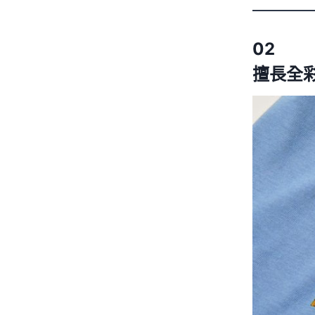
02
擅長全彩