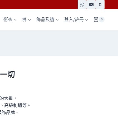
衛衣
褲
飾品及襪
登入/註冊
0
一切
的大道，
碼直噴、高級刺繡等。
服飾品牌。